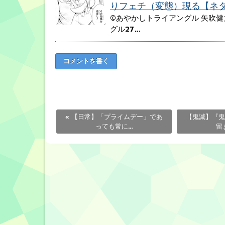
りフェチ（変態）現る【ネ
©あやかしトライアングル 矢吹健
グル27…
コメントを書く
«
【日常】「プライムデー」であ
【鬼滅】『鬼
っても常に…
留