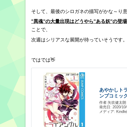
そして、最後のシロガネの描写がかな～り
"異魂"の大量出現はどうやら"ある妖"の登
ことで、
次週はシリアスな展開が待っていそうです
ではでは👋
あやかしトラ
ンプコミックス
作者:
矢吹健太朗
発売日:
2020/10/
メディア:
Kindle